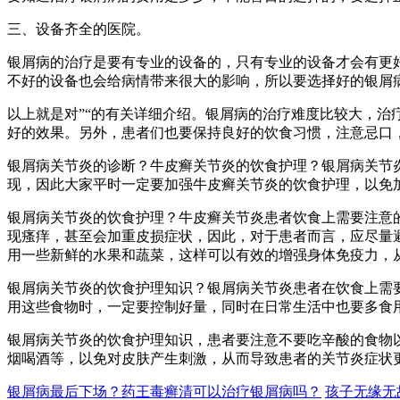
三、设备齐全的医院。
银屑病的治疗是要有专业的设备的，只有专业的设备才会有更
不好的设备也会给病情带来很大的影响，所以要选择好的银屑
以上就是对”“的有关详细介绍。银屑病的治疗难度比较大，
好的效果。另外，患者们也要保持良好的饮食习惯，注意忌口
银屑病关节炎的诊断？牛皮癣关节炎的饮食护理？银屑病关节
现，因此大家平时一定要加强牛皮癣关节炎的饮食护理，以免
银屑病关节炎的饮食护理？牛皮癣关节炎患者饮食上需要注意
现瘙痒，甚至会加重皮损症状，因此，对于患者而言，应尽量
用一些新鲜的水果和蔬菜，这样可以有效的增强身体免疫力，
银屑病关节炎的饮食护理知识？银屑病关节炎患者在饮食上需
用这些食物时，一定要控制好量，同时在日常生活中也要多食
银屑病关节炎的饮食护理知识，患者要注意不要吃辛酸的食物
烟喝酒等，以免对皮肤产生刺激，从而导致患者的关节炎症状
银屑病最后下场？药王毒癣清可以治疗银屑病吗？
孩子无缘无