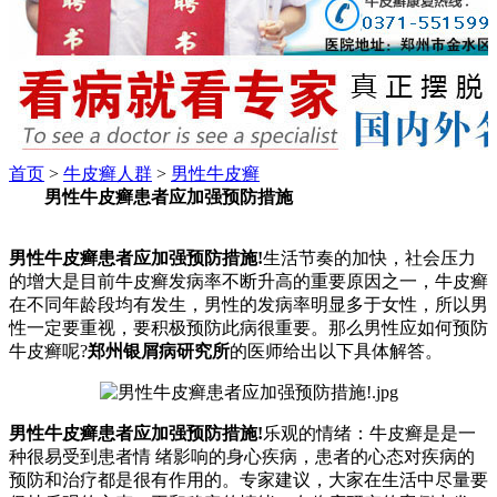
首页
>
牛皮癣人群
>
男性牛皮癣
男性牛皮癣患者应加强预防措施
男性牛皮癣患者应加强预防措施!
生活节奏的加快，社会压力
的增大是目前牛皮癣发病率不断升高的重要原因之一，牛皮癣
在不同年龄段均有发生，男性的发病率明显多于女性，所以男
性一定要重视，要积极预防此病很重要。那么男性应如何预防
牛皮癣呢?
郑州银屑病研究所
的医师给出以下具体解答。
男性牛皮癣患者应加强预防措施!
乐观的情绪：牛皮癣是是一
种很易受到患者情 绪影响的身心疾病，患者的心态对疾病的
预防和治疗都是很有作用的。专家建议，大家在生活中尽量要