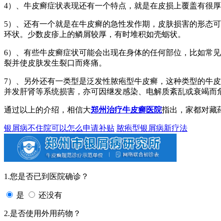
4）、牛皮癣症状表现还有一个特点，就是在皮损上覆盖有很
5）、还有一个就是在牛皮癣的急性发作期，皮肤损害的形态
环状。少数皮疹上的鳞屑较厚，有时堆积如壳蛎状。
6）、有些牛皮癣症状可能会出现在身体的任何部位，比如常
裂并使皮肤发生裂口而疼痛。
7）、另外还有一类型是泛发性脓疱型牛皮癣，这种类型的牛
并发肝肾等系统损害，亦可因继发感染、电解质紊乱或衰竭而
通过以上的介绍，相信大
郑州治疗牛皮癣医院
指出，家都对藏
银屑病不住院可以怎么申请补贴
脓疱型银屑病新疗法
1.您是否已到医院确诊？
是
还没有
2.是否使用外用药物？