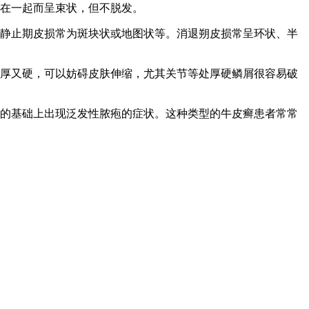
集在一起而呈束状，但不脱发。
。静止期皮损常为斑块状或地图状等。消退朔皮损常呈环状、半
又厚又硬，可以妨碍皮肤伸缩，尤其关节等处厚硬鳞屑很容易破
癣的基础上出现泛发性脓疱的症状。这种类型的牛皮癣患者常常