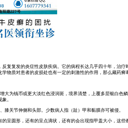
，反复复发的炎症性皮肤疾病。它的病程长达几乎四十年，治疗
化学物质对患者的皮损处也有一定的刺激性的作用，那么藏药癣
渐增大为钱币或更大淡红色浸润斑，境界清楚，上覆多层银白色
现象。
肘、膝关节伸侧和头部。少数病人指（趾）甲和黏膜亦可被侵。
，有的呈圆形，还有的呈点滴状，还有的会出现指甲盖大小，这些