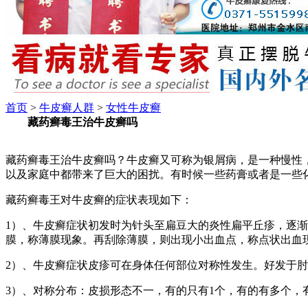
首页
>
牛皮癣人群
>
女性牛皮癣
藏药癣毒王治牛皮癣吗
藏药癣毒王治牛皮癣吗？牛皮癣又可称为银屑病，是一种慢性
以及家庭中都带来了巨大的困扰。有时候一些药膏或者是一些
藏药癣毒王对牛皮癣的症状表现如下：
1）、牛皮癣症状初发时为针头至扁豆大的炎性扁平丘疹，逐
膜，称薄膜现象。再刮除薄膜，则出现小出血点，称点状出血
2）、牛皮癣症状皮疹可在身体任何部位对称性发生。好发于
3）、对称分布：皮损形态不一，有的只有1个，有的有多个