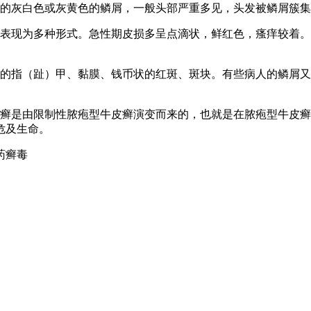
厚的灰白色或灰黄色的鳞屑，一般头部严重多见，头发被鳞屑簇
可表现为多种形式。急性期皮损多呈点滴状，鲜红色，瘙痒较着
见的指（趾）甲、黏膜、钱币状的红斑、斑块。有些病人的鳞屑
皮癣是由限制性脓疱型牛皮癣演变而来的，也就是在脓疱型牛皮
危及生命。
药癣毒