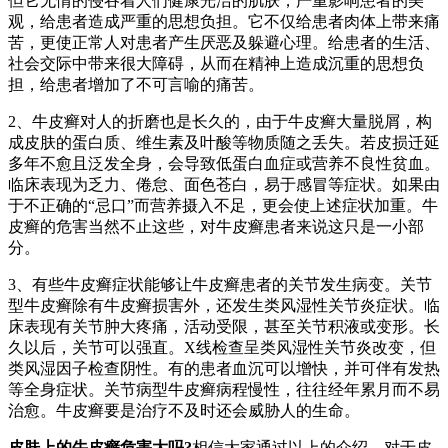
但它无情的侵吞着人们健康光洁的肌肤，严重影响患者的美
观，给患者造成严重的思想负担。它不仅给患者肉体上带来痛
苦，更使正常人对患者产生厌恶及躲避心理。给患者的生活、
社会交际中带来很大障碍，从而在精神上造成沉重的思想负
担，给患者增加了不可言喻的痛苦。
2、牛皮癣对人的折磨也是长久的，由于牛皮癣大量脱屑，构
成皮肤的蛋白质、维生素及叶酸等物质随之丢失。若皮损迁延
多年不愈且泛发全身，会导致低蛋白血症或营养不良性贫血。
临床表现为乏力、倦怠、面色苍白，易于感冒等症状。如果由
于不正确的“忌口”而营养摄入不足，更会使上述症状加重。牛
皮癣的危害当然不止这些，对牛皮癣患者来说这只是一小部
分。
3、有些牛皮癣症状能够让牛皮癣患者的关节发生病变。关节
型牛皮癣除有牛皮癣损害外，还发生类风湿性关节炎症状。临
床表现有关节肿大疼痛，活动受限，甚至关节积液或变形。长
久以后，关节可以强直。X线检查呈类风湿性关节炎改变，但
类风湿因子检查阴性。有的患者血沉可以增快，并可伴有发热
等全身症状。关节病型牛皮癣病程慢性，往往经年累月而不易
治愈。牛皮癣要是治疗不及时还会威胁人的生命。
皮肤上的牛皮癣危害大吗?
相信大家通过以上的介绍，对于皮