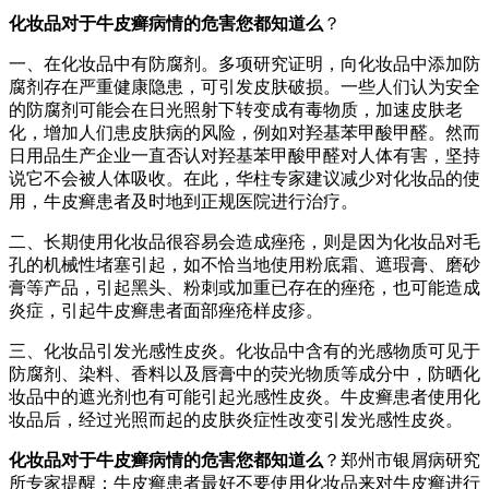
化妆品对于牛皮癣病情的危害您都知道么
？
一、在化妆品中有防腐剂。多项研究证明，向化妆品中添加防
腐剂存在严重健康隐患，可引发皮肤破损。一些人们认为安全
的防腐剂可能会在日光照射下转变成有毒物质，加速皮肤老
化，增加人们患皮肤病的风险，例如对羟基苯甲酸甲醛。然而
日用品生产企业一直否认对羟基苯甲酸甲醛对人体有害，坚持
说它不会被人体吸收。在此，华柱专家建议减少对化妆品的使
用，牛皮癣患者及时地到正规医院进行治疗。
二、长期使用化妆品很容易会造成痤疮，则是因为化妆品对毛
孔的机械性堵塞引起，如不恰当地使用粉底霜、遮瑕膏、磨砂
膏等产品，引起黑头、粉刺或加重已存在的痤疮，也可能造成
炎症，引起牛皮癣患者面部痤疮样皮疹。
三、化妆品引发光感性皮炎。化妆品中含有的光感物质可见于
防腐剂、染料、香料以及唇膏中的荧光物质等成分中，防晒化
妆品中的遮光剂也有可能引起光感性皮炎。牛皮癣患者使用化
妆品后，经过光照而起的皮肤炎症性改变引发光感性皮炎。
化妆品对于牛皮癣病情的危害您都知道么
？郑州市银屑病研究
所专家提醒：牛皮癣患者最好不要使用化妆品来对牛皮癣进行