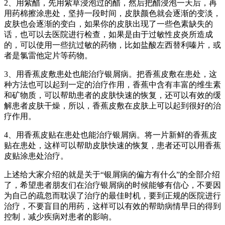
2、用紫醋，先用紫草浸泡过的醋，然后把醋浸泡一天后，再
用药棉擦涂患处，坚持一段时间，皮肤颜色就会逐渐的变淡，
皮肤也会逐渐的变白，如果你的皮肤出现了一些色素缺失的
话，也可以去医院进行检查，如果是由于过敏性皮炎所造成
的，可以使用一些抗过敏的药物，比如盐酸左西替利嗪片，或
者是氯雷他定片等药物。
3、用香蕉皮敷患处也能治疗银屑病。把香蕉皮敷在患处，这
种方法也可以起到一定的治疗作用，香蕉中含有丰富的维生素
和矿物质，可以帮助患者的皮肤快速的恢复，还可以有效的缓
解患者皮肤干燥，所以，香蕉皮敷在皮肤上可以起到很好的治
疗作用。
4、用香蕉皮贴在患处也能治疗银屑病。将一片新鲜的香蕉皮
贴在患处，这样可以帮助皮肤快速的恢复，患者还可以用香蕉
皮贴涂患处治疗。
上述给大家介绍的就是关于“银屑病的偏方有什么”的全部介绍
了，希望患者朋友们在治疗银屑病的时候能够有信心，不要因
为自己的疏忽而耽误了治疗的最佳时机，要到正规的医院进行
治疗，不要盲目的用药，这样可以有效的帮助病情早日的得到
控制，减少疾病对患者的影响。